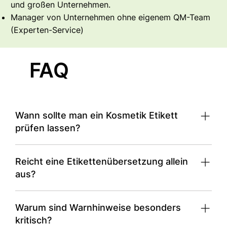
und großen Unternehmen.
Manager von Unternehmen ohne eigenem QM-Team
(Experten-Service)
FAQ
Wann sollte man ein Kosmetik Etikett
prüfen lassen?
Idealerweise nicht erst kurz vor Druckfreigabe,
Reicht eine Etikettenübersetzung allein
sondern bereits bei finalem Text- und Layoutstand.
aus?
In vielen Fällen nein. Eine fachliche Prüfung ist
Warum sind Warnhinweise besonders
notwendig.
kritisch?