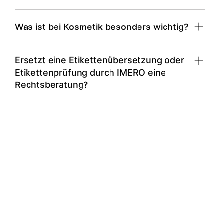
Weil sie direkt die sichere Verwendung betreffen
Was ist bei Kosmetik besonders wichtig?
und oft verpflichtend sind.
INCI-Liste, Claims, Haltbarkeit und Warnhinweise.
Ersetzt eine Etikettenübersetzung oder
Etikettenprüfung durch IMERO eine
Rechtsberatung?
Nein. Sie unterstützt Prozesse, ersetzt aber keine
Rechtsberatung.