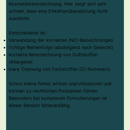
Kosmetikkennzeichnung. Hier zeigt sich sehr
schnell, dass eine Etikettenübersetzung nicht
ausreicht.
Entscheidend ist:
Verwendung der korrekten INCI-Bezeichnungen
richtige Reihenfolge (absteigend nach Gewicht)
korrekte Kennzeichnung von Duftstoffen
(Allergene)
klare Trennung von Farbstoffen (CI-Nummern)
Schon kleine Fehler wirken unprofessionell und
können zu rechtlichen Problemen führen.
Besonders bei komplexen Formulierungen ist
dieser Bereich fehleranfällig.